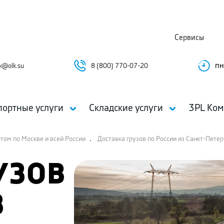
Сервисы
пн
k@olk.su
8 (800) 770-07-20
портные услуги
Складские услуги
3PL Ком
.
ртом по Москве и всей России
Доставка грузов по России из Санкт-Пете
УЗОВ
З