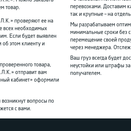
.Л.К.». Можно заказать
перевозками. Доставим ка
ем товар.
так и крупные – на отдел
Л.К.» проверяют ее на
Мы разрабатываем оптим
ие всех необходимых
минимальные сроки без с
им. Если будет выявлен
перемещение своей проду
 об этом клиенту и
через менеджера. Отслеж
Ваш груз всегда будет до
 проверенного товара,
неустойки или штрафы за
.Л.К.» отправит вам
получателем.
ичный кабинет» оформили
ли возникнут вопросы по
жется с вами.