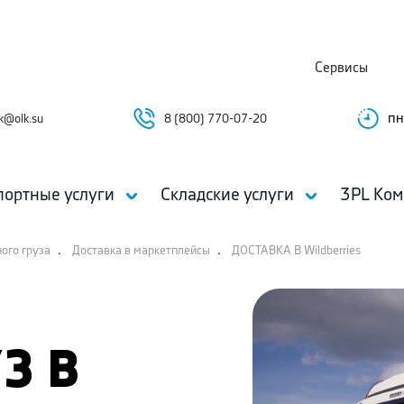
Сервисы
пн
k@olk.su
8 (800) 770-07-20
портные услуги
Складские услуги
3PL Ком
.
.
ного груза
Доставка в маркетплейсы
ДОСТАВКА В Wildberries
З В