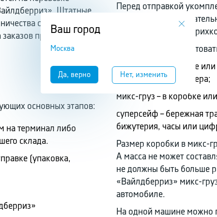
Перед отправкой укомпле
 «Вайлдберриз». Штатные
маркетплейса, обязательн
ничества с
Ваш город
промаркировано штрихк
 заказов происходит
Москва
Груз может комплектовать
моногруз – в коробке или
одного цвета и размера;
микс-груз – в коробке ил
дующих основных этапов:
суперсейф – бережная тр
бижутерия, часы или циф
м на терминал либо
ашего склада.
Размер коробки в микс-гр
А масса не может составл
правке (упаковка,
не должны быть больше ра
«Вайлдберриз» микс-гру
.
автомобиле.
лдберриз»
На одной машине можно 