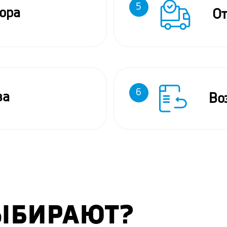
5
ора
От
6
за
Во
ЫБИРАЮТ?