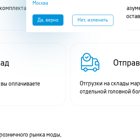
Москва
 комплектацию заказа
Фулфилмент подразумев
работу с вашими поста
Отправ
лад
Отгрузки на склады мар
 вы оплачиваете
отдельной головной бо
розничного рынка моды,