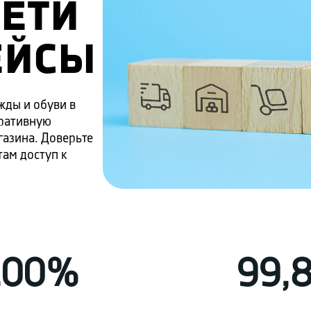
СЕТИ
ЕЙСЫ
жды и обуви в
еративную
газина. Доверьте
там доступ к
100%
99,