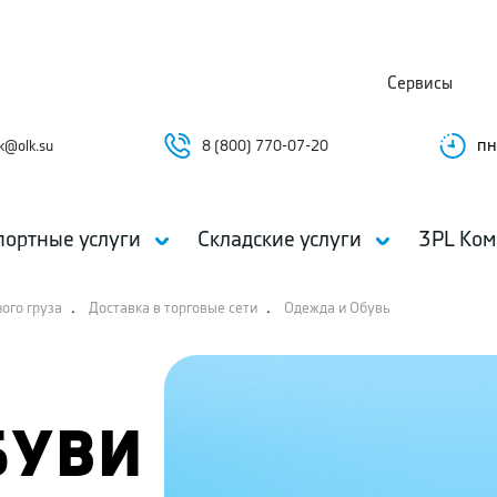
Сервисы
пн
k@olk.su
8 (800) 770-07-20
портные услуги
Складские услуги
3PL Ком
.
.
ного груза
Доставка в торговые сети
Одежда и Обувь
БУВИ