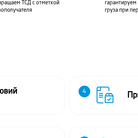
вращаем ТСД с отметкой
гарантируем
зополучателя
груза при пе
ловий
4
Пр