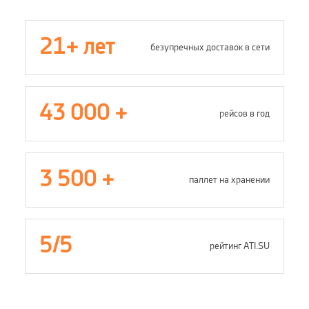
21+ лет
безупречных доставок в сети
43 000 +
рейсов в год
3 500 +
паллет на хранении
5/5
рейтинг ATI.SU