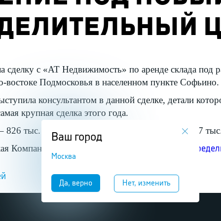
ДЕЛИТЕЛЬНЫЙ Ц
ла сделку с «АТ Недвижимость» по аренде склада под 
о-востоке Подмосковья в населенном пункте Софьино.
ыступила консультантом в данной сделке, детали котор
амая крупная сделка этого года.
826 тыс. кв. м. Ритейлер же арендовал лишь 65,7 тыс.
Ваш город
кая Компания" осуществляет
доставку во все распреде
Москва
ей