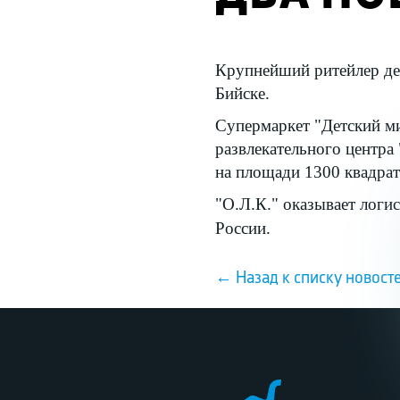
Крупнейший ритейлер дет
Бийске.
Супермаркет "Детский ми
развлекательного центра
на площади 1300 квадра
"О.Л.К." оказывает логи
России.
← Назад к списку новост