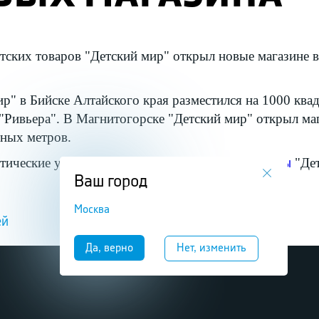
ских товаров "Детский мир" открыл новые магазине 
р" в Бийске Алтайского края разместился на 1000 ква
 "Ривьера". В Магнитогорске "Детский мир" открыл ма
тных метров.
стические услуги и предлагает
"Дет
доставку в магазины
Ваш город
Москва
ей